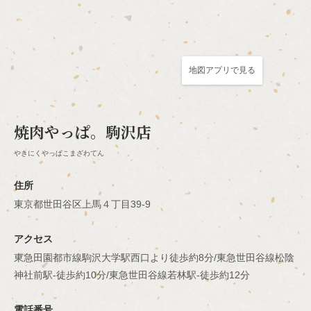
地図アプリで見る
この店舗情報をシェアする
焼肉やっぱ。駒沢店
アクセス | 焼肉やっぱ。駒沢店
やきにくやっぱこまざわてん
東京都世田谷区上馬４丁目39-9
https://yakinikuyappa-komazawa.owst.jp/map
住所
東京都世田谷区上馬４丁目39-9
お店情報をコピー
アクセス
東急田園都市線駒沢大学駅西口より徒歩約8分/東急世田谷線松陰
神社前駅-徒歩約10分/東急世田谷線若林駅-徒歩約12分
閉じる
電話番号