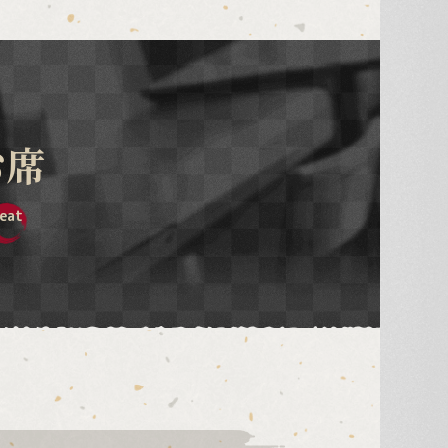
お席
eat