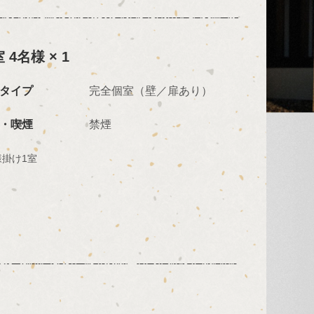
 4名様 × 1
タイプ
完全個室（壁／扉あり）
・喫煙
禁煙
様掛け1室