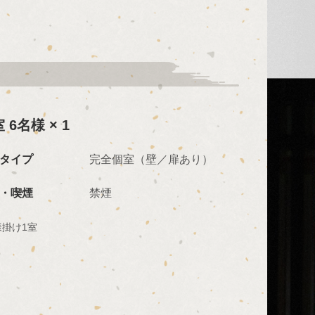
 6名様 × 1
タイプ
完全個室（壁／扉あり）
・喫煙
禁煙
様掛け1室