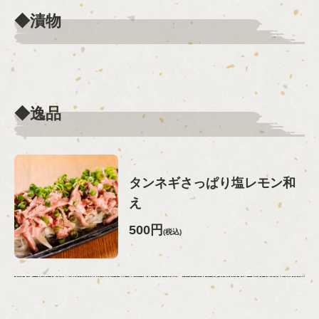
◆漬物
◆逸品
タンネギさっぱり塩レモン和
え
500円
(税込)