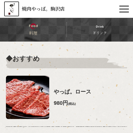
焼肉やっぱ。駒沢店
Food
Drink
料理
ドリンク
◆おすすめ
やっぱ。ロース
980円
(税込)