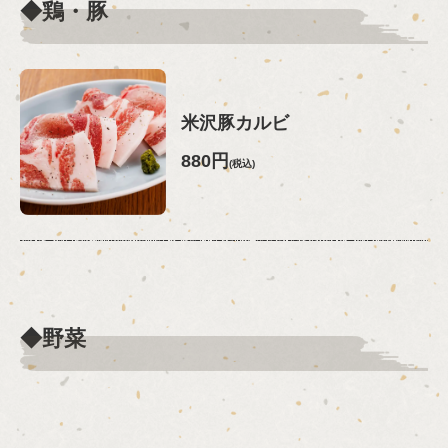
お店情報をコピー
◆鶏・豚
米沢豚カルビ
閉じる
880円
(税込)
◆野菜