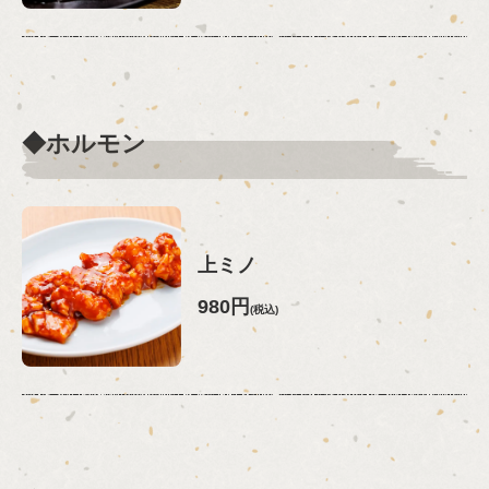
◆ホルモン
上ミノ
980円
(税込)
この店舗情報をシェアする
料理 | 焼肉やっぱ。駒沢店
東京都世田谷区上馬４丁目39-9
https://yakinikuyappa-komazawa.owst.jp/foods